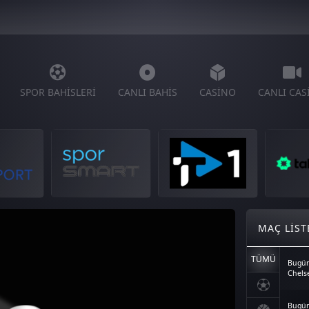
SPOR BAHISLERI
CANLI BAHIS
CASINO
CANLI CAS
MAÇ LIST
TÜMÜ
Bugün
Chelse
Bugün