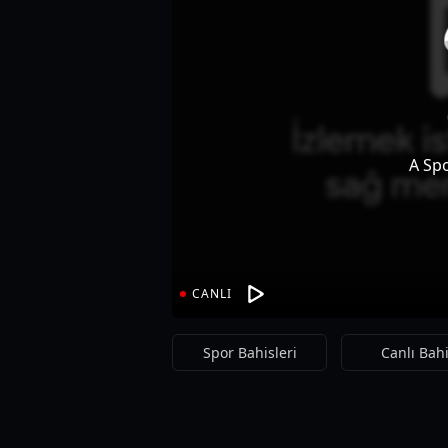
A Spo
CANLI
Spor Bahisleri
Canlı Bah